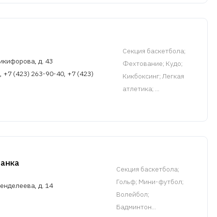
Cекция баскетбола
;
икифорова, д. 43
Фехтование; Кудо;
, +7 (423) 263-90-40, +7 (423)
Кикбоксинг; Легкая
атлетика; ...
данка
Cекция баскетбола
;
Гольф; Мини-футбол;
енделеева, д. 14
Волейбол;
Бадминтон...