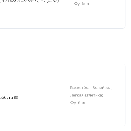
, +7 (4232) 45-59-77, +7 (4232)
Футбол...
Баскетбол
; Волейбол;
Легкая атлетика;
Нейбута 85
Футбол...