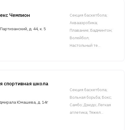
екс Чемпион
Cекция баскетбола
;
Аквааэробика;
Партизанский, д. 44, к. 5
Плавание; Бадминтон;
Волейбол;
Настольный те...
я спортивная школа
Cекция баскетбола
;
Вольная борьба; Бокс;
Адмирала Юмашева, д. 14г
Самбо; Дзюдо; Легкая
атлетика; Тяжел...