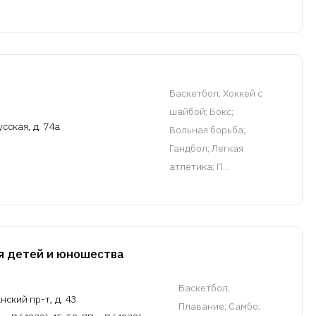
Баскетбол
; Хоккей с
шайбой; Бокс;
сская, д. 74а
Вольная борьба;
Гандбол; Легкая
атлетика; П...
я детей и юношества
Баскетбол
;
ский пр-т, д. 43
Плавание; Самбо;