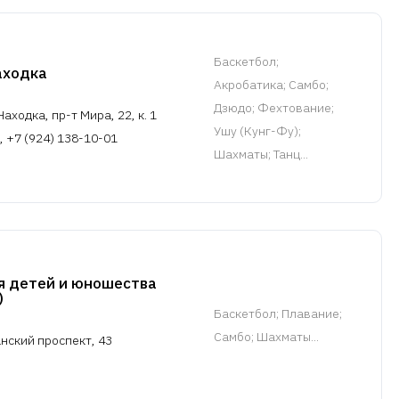
Баскетбол
;
аходка
Акробатика; Самбо;
Дзюдо; Фехтование;
аходка, пр-т Мира, 22, к. 1
Ушу (Кунг-Фу);
, +7 (924) 138-10-01
Шахматы; Танц...
я детей и юношества
)
Баскетбол
; Плавание;
Самбо; Шахматы...
нский проспект, 43