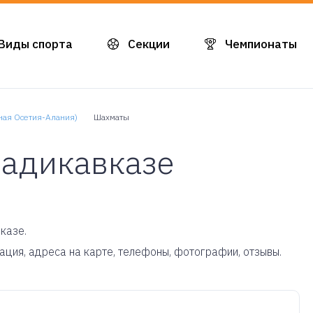
Виды спорта
Секции
Чемпионаты
ная Осетия-Алания)
Шахматы
ладикавказе
казе.
мация, адреса на карте, телефоны, фотографии, отзывы.