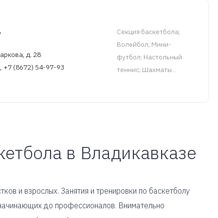
ь
Cекция баскетбола
;
Волейбол; Мини-
аркова, д. 28
футбол; Настольный
, +7 (8672) 54-97-93
теннис; Шахматы...
кетбола в Владикавказе
тков и взрослых. Занятия и тренировки по баскетболу
т начинающих до профессионалов. Внимательно