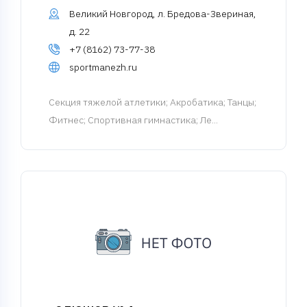
Великий Новгород, л. Бредова-Звериная,
д. 22
+7 (8162) 73-77-38
sportmanezh.ru
Cекция тяжелой атлетики
; Акробатика; Танцы;
Фитнес; Спортивная гимнастика; Ле...