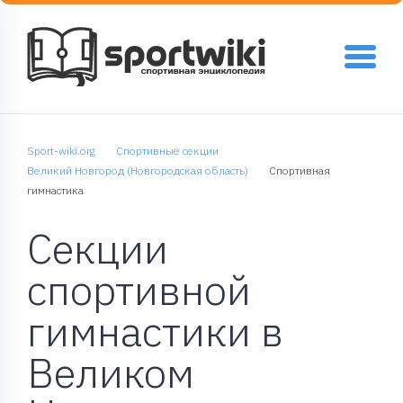
Sport-wiki.org
Спортивные секции
Великий Новгород (Новгородская область)
Спортивная
гимнастика
Секции
спортивной
гимнастики в
Великом