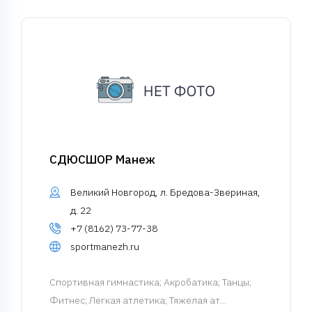
СДЮСШОР Манеж
Великий Новгород, л. Бредова-Звериная,
д. 22
+7 (8162) 73-77-38
sportmanezh.ru
Спортивная гимнастика
; Акробатика; Танцы;
Фитнес; Легкая атлетика; Тяжелая ат...