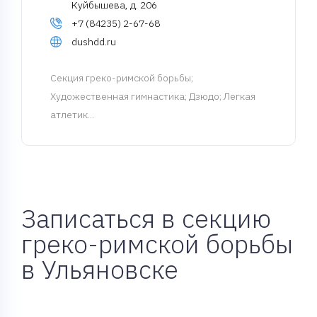
Куйбышева, д. 206
+7 (84235) 2-67-68
dushdd.ru
Cекция греко-римской борьбы
;
Художественная гимнастика; Дзюдо; Легкая
атлетик...
Записаться в секцию
греко-римской борьбы
в Ульяновске