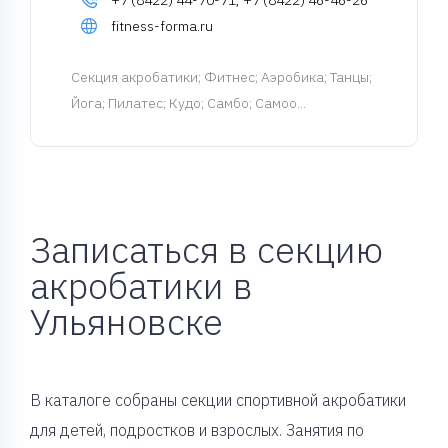
+7 (8422) 44-70-71, +7 (8422) 46-46-26
fitness-forma.ru
Cекция акробатики
; Фитнес; Аэробика; Танцы;
Йога; Пилатес; Кудо; Самбо; Самоо...
Записаться в секцию
акробатики в
Ульяновске
В каталоге собраны секции спортивной акробатики
для детей, подростков и взрослых. Занятия по