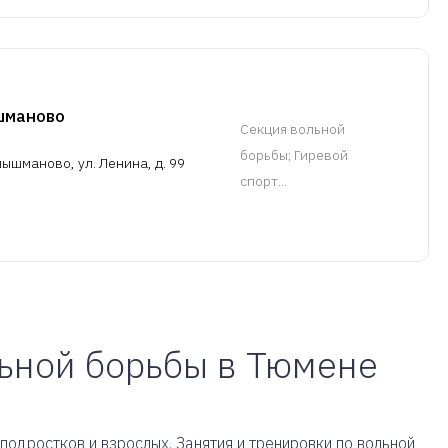
шманово
Cекция вольной
борьбы
; Гиревой
ышманово, ул. Ленина, д. 99
спорт...
льной борьбы в Тюмене
подростков и взрослых. Занятия и тренировки по вольной