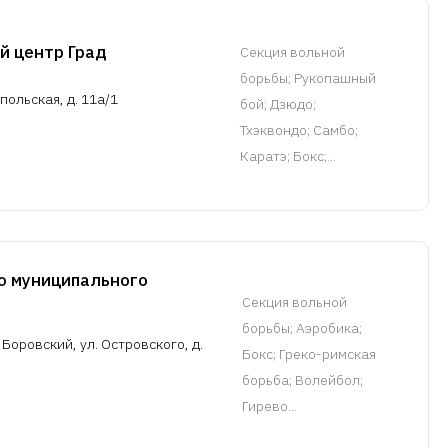
й центр Град
Cекция вольной
борьбы
; Рукопашный
польская, д. 11а/1
бой; Дзюдо;
Тхэквондо; Самбо;
Каратэ; Бокс;...
 муниципального
Cекция вольной
борьбы
; Аэробика;
 Боровский, ул. Островского, д.
Бокс; Греко-римская
борьба; Волейбол;
Гирево...