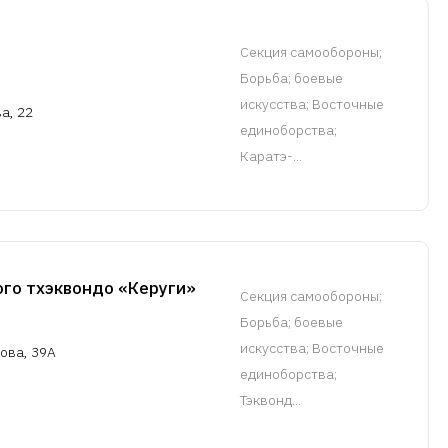
Cекция самообороны
;
Борьба; боевые
искусства; Восточные
а, 22
единоборства;
Каратэ-...
го тхэквондо «Керуги»
Cекция самообороны
;
Борьба; боевые
искусства; Восточные
кова, 39А
единоборства;
Тэквонд...