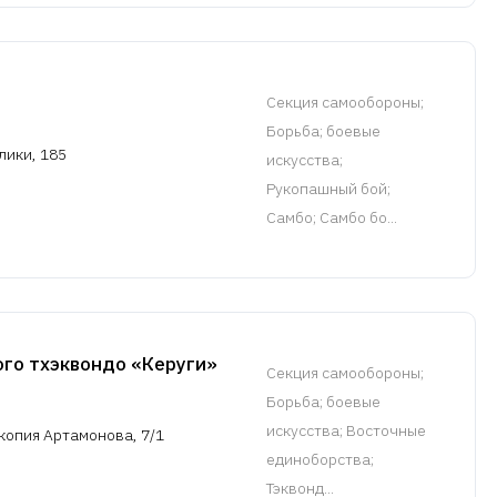
Cекция самообороны
;
Борьба; боевые
лики, 185
искусства;
Рукопашный бой;
Самбо; Самбо бо...
го тхэквондо «Керуги»
Cекция самообороны
;
Борьба; боевые
искусства; Восточные
копия Артамонова, 7/1
единоборства;
Тэквонд...