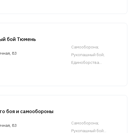
ый бой Тюмень
Самооборона
;
ичная, 83
Рукопашный бой;
Единоборства...
го боя и самообороны
Самооборона
;
ичная, 83
Рукопашный бой...