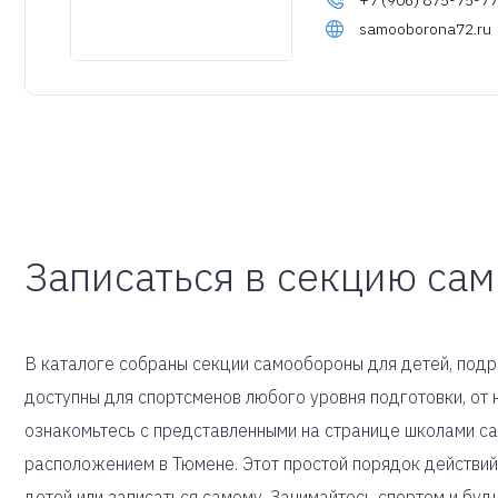
+7 (906) 875-75-77
samooborona72.ru
Записаться в секцию са
В каталоге собраны секции самообороны для детей, подро
доступны для спортсменов любого уровня подготовки, о
ознакомьтесь с представленными на странице школами с
расположением в Тюмене. Этот простой порядок действий
детей или записаться самому. Занимайтесь спортом и буд