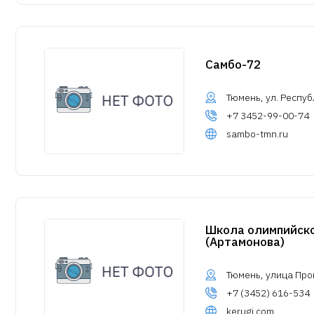
Самбо-72
Тюмень, ул. Респуб
+7 3452-99-00-74
sambo-tmn.ru
Школа олимпийско
(Артамонова)
Тюмень, улица Про
+7 (3452) 616-534
kerugi.com