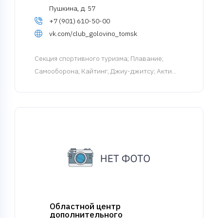
Пушкина, д. 57
+7 (901) 610-50-00
vk.com/club_golovino_tomsk
Cекция спортивного туризма
; Плавание;
Самооборона; Кайтинг; Джиу-джитсу; Акти...
Областной центр
дополнительного