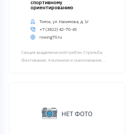
спортивному
ориентированию
Томск, ул. Нахимова, д. 1г
+7 (3822) 42-70-45
rowing70.ru
Cекция академической гребли
; Стрельба;
Фехтование; Альпинизм и скалолазание; ...