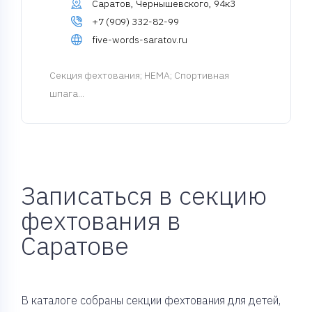
Саратов, Чернышевского, 94к3
+7 (909) 332-82-99
five-words-saratov.ru
Cекция фехтования
; HEMA; Спортивная
шпага...
Записаться в секцию
фехтования в
Саратове
В каталоге собраны секции фехтования для детей,