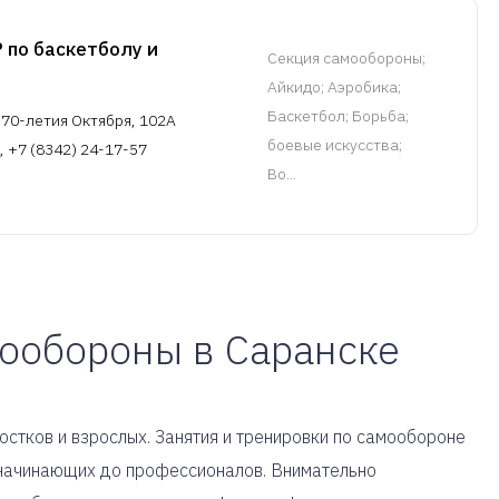
 по баскетболу и
Cекция самообороны
;
Айкидо; Аэробика;
Баскетбол; Борьба;
 70-летия Октября, 102А
боевые искусства;
, +7 (8342) 24-17-57
Во...
мообороны в Саранске
стков и взрослых. Занятия и тренировки по самообороне
т начинающих до профессионалов. Внимательно