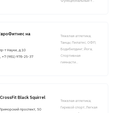
Функциональный т...
ЕвроФитнес на
Тяжелая атлетика
;
Танцы; Пилатес; ОФП;
Бодибилдинг; Йога;
р-т Науки, д.10
Спортивная
, +7 (981) 978-25-37
гимнасти...
CrossFit Black Squirrel
Тяжелая атлетика
;
Гиревой спорт; Легкая
Приморский проспект, 50