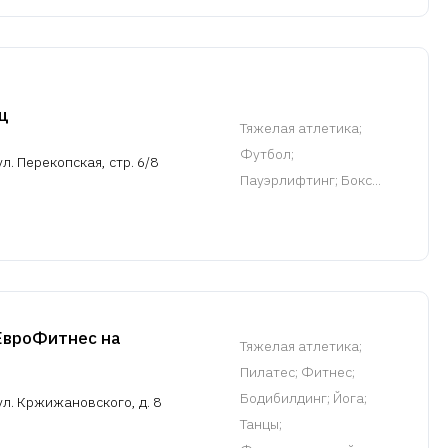
ц
Тяжелая атлетика
;
Футбол;
л. Перекопская, стр. 6/8
Пауэрлифтинг; Бокс...
ЕвроФитнес на
Тяжелая атлетика
;
Пилатес; Фитнес;
Бодибилдинг; Йога;
ул. Кржижановского, д. 8
Танцы;