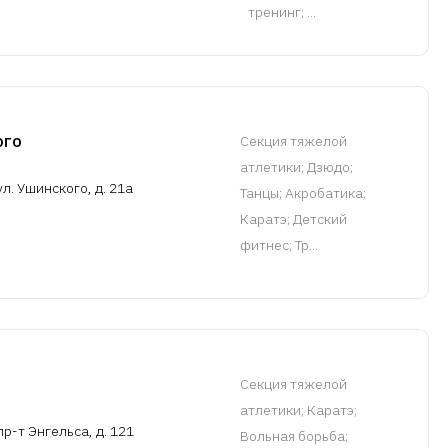
тренинг; ...
ого
Cекция тяжелой
атлетики
; Дзюдо;
л. Ушинского, д. 21а
Танцы; Акробатика;
Каратэ; Детский
фитнес; Тр...
Cекция тяжелой
атлетики
; Каратэ;
р-т Энгельса, д. 121
Вольная борьба;