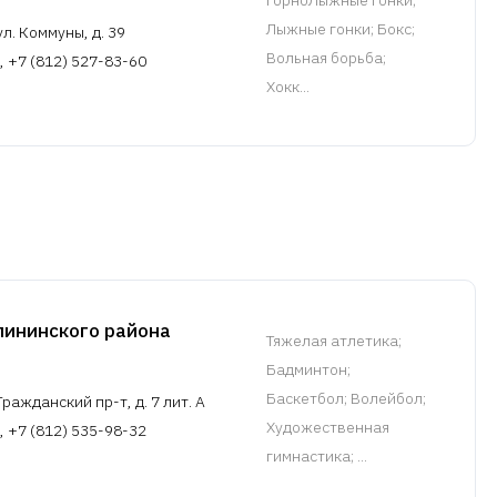
Лыжные гонки; Бокс;
л. Коммуны, д. 39
Вольная борьба;
, +7 (812) 527-83-60
Хокк...
нинского района
Тяжелая атлетика
;
Бадминтон;
Баскетбол; Волейбол;
ражданский пр-т, д. 7 лит. А
Художественная
, +7 (812) 535-98-32
гимнастика; ...