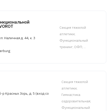
ункциональной
OVOROT
Cекция тяжелой
атлетики
;
. Наличная д. 44, к. 3
Функциональный
тренинг; ОФП; ...
terburg
Cекция тяжелой
атлетики
;
-р Красных Зорь, д. 5 (вход со
Гимнастика
оздоровительная;
Функциональный