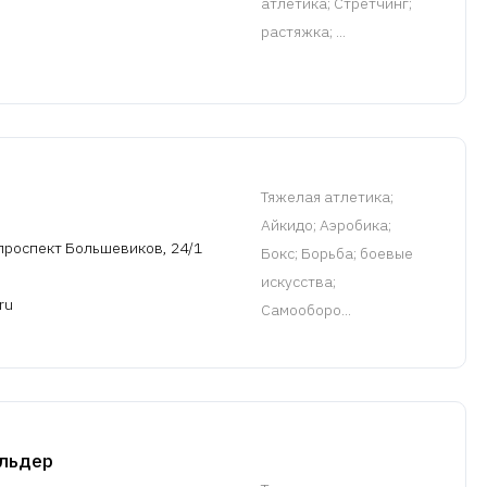
атлетика; Стретчинг;
растяжка; ...
Тяжелая атлетика
;
Айкидо; Аэробика;
проспект Большевиков, 24/1
Бокс; Борьба; боевые
искусства;
ru
Самооборо...
ольдер