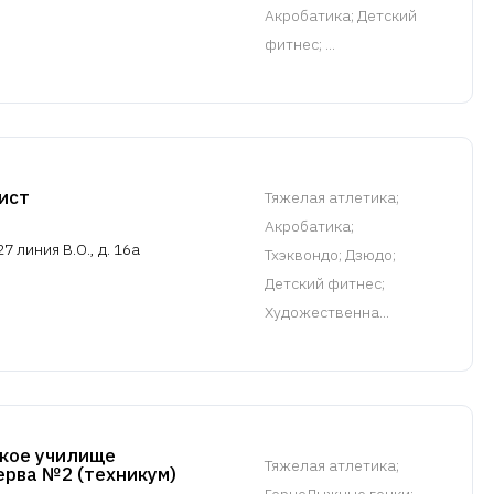
Акробатика; Детский
фитнес; ...
ист
Тяжелая атлетика
;
Акробатика;
7 линия В.О., д. 16а
Тхэквондо; Дзюдо;
Детский фитнес;
Художественна...
кое училище
Тяжелая атлетика
;
ерва №2 (техникум)
ГорноЛыжные гонки;