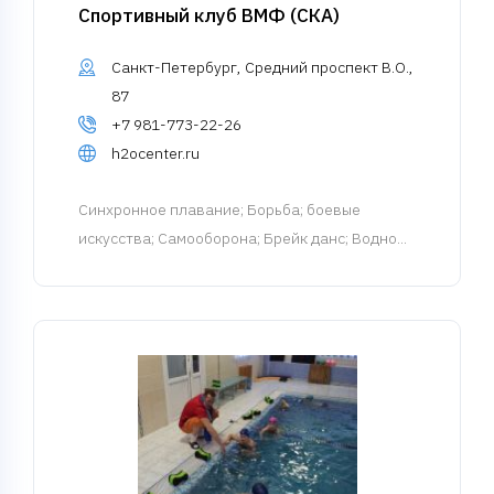
Спортивный клуб ВМФ (СКА)
Санкт-Петербург, Средний проспект В.О.,
87
+7 981-773-22-26
h2ocenter.ru
Синхронное плавание
; Борьба; боевые
искусства; Самооборона; Брейк данс; Водно...