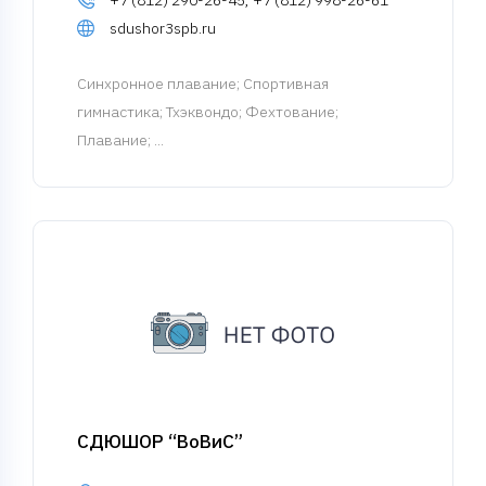
+7 (812) 290-26-45, +7 (812) 998-26-61
sdushor3spb.ru
Синхронное плавание
; Спортивная
гимнастика; Тхэквондо; Фехтование;
Плавание; ...
СДЮШОР “ВоВиС”