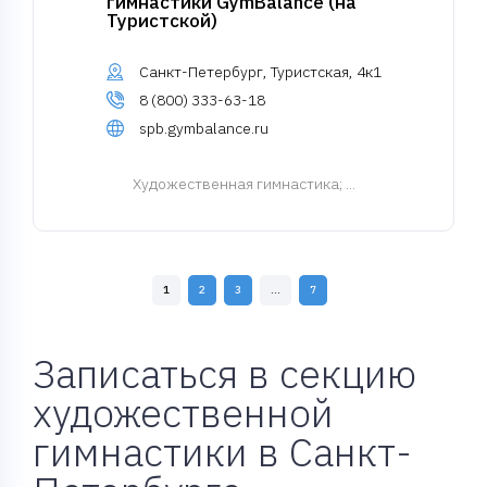
гимнастики GymBalance (на
Туристской)
Санкт-Петербург, Туристская, 4к1
8 (800) 333-63-18
spb.gymbalance.ru
Художественная гимнастика
; ...
1
2
3
...
7
Записаться в секцию
художественной
гимнастики в Санкт-