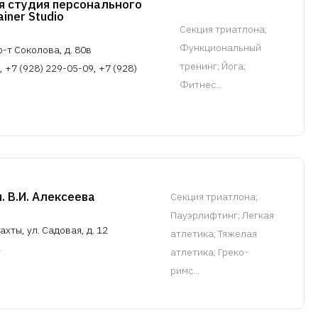
 студия персонального
iner Studio
Cекция триатлона
;
Функциональный
-т Соколова, д. 80в
тренинг; Йога;
, +7 (928) 229-05-09, +7 (928)
Фитнес...
В.И. Алексеева
Cекция триатлона
;
Пауэрлифтинг; Легкая
ахты, ул. Садовая, д. 12
атлетика; Тяжелая
атлетика; Греко-
римс...