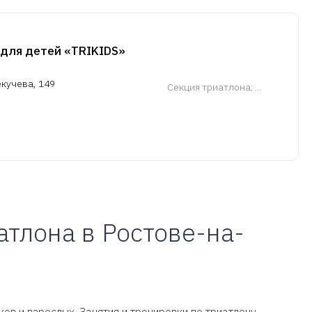
для детей «TRIKIDS»
екучева, 149
Cекция триатлона
; ...
атлона в Ростове-на-