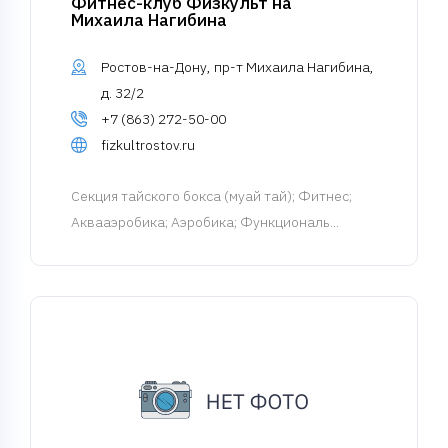
Фитнес-клуб Физкульт на
Михаила Нагибина
Ростов-на-Дону, пр-т Михаила Нагибина,
д. 32/2
+7 (863) 272-50-00
fizkultrostov.ru
Cекция тайского бокса (муай тай)
; Фитнес;
Аквааэробика; Аэробика; Функциональ...