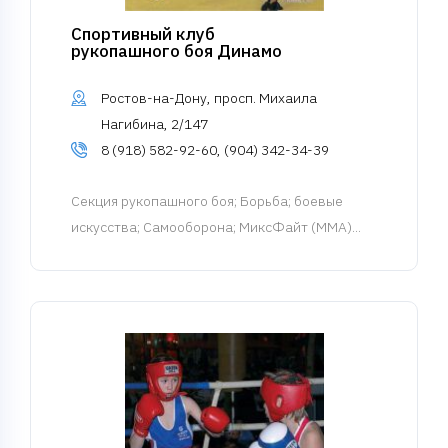
Спортивный клуб
рукопашного боя Динамо
Ростов-на-Дону, просп. Михаила
Нагибина, 2/147
8 (918) 582-92-60, (904) 342-34-39
Cекция рукопашного боя
; Борьба; боевые
искусства; Самооборона; МиксФайт (ММА)...