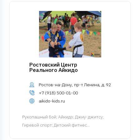
Ростовский Центр
Реального Айкидо
Ростов-на-Дону, пр-т Ленина, д. 92
+7 (918) 500-01-00
aikido-kids.ru
Рукопашный бой
; Айкидо; Джиу-джитсу;
Гиревой спорт; Детский фитнес...