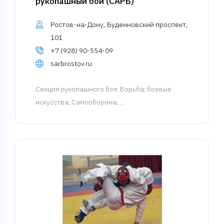
рукопашный бой (САРБ)
Ростов-на-Дону, Буденновский проспект,
101
+7 (928) 90-554-09
sarbrostov.ru
Cекция рукопашного боя
; Борьба; боевые
искусства; Самооборона; ...