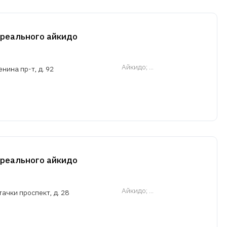
 реального айкидо
Айкидо
; ...
нина пр-т, д. 92
 реального айкидо
Айкидо
; ...
ачки проспект, д. 28