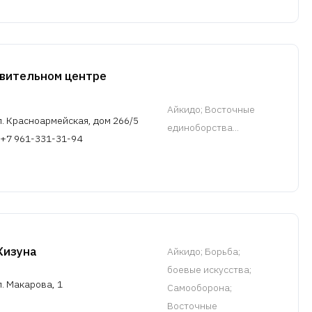
вительном центре
Айкидо
; Восточные
л. Красноармейская, дом 266/5
единоборства...
 +7 961-331-31-94
Кизуна
Айкидо
; Борьба;
боевые искусства;
. Макарова, 1
Самооборона;
Восточные