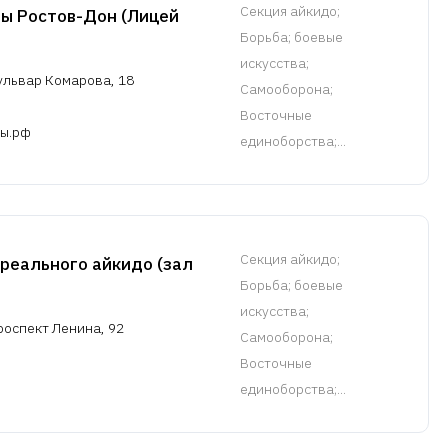
Cекция айкидо
;
ы Ростов-Дон (Лицей
Борьба; боевые
искусства;
ульвар Комарова, 18
Самооборона;
Восточные
ы.рф
единоборства;...
Cекция айкидо
;
 реального айкидо (зал
Борьба; боевые
искусства;
роспект Ленина, 92
Самооборона;
Восточные
единоборства;...