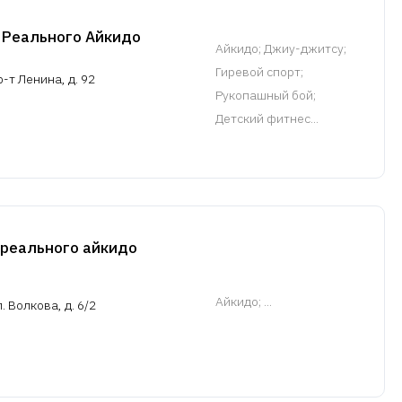
 Реального Айкидо
Айкидо
; Джиу-джитсу;
Гиревой спорт;
-т Ленина, д. 92
Рукопашный бой;
Детский фитнес...
 реального айкидо
Айкидо
; ...
. Волкова, д. 6/2