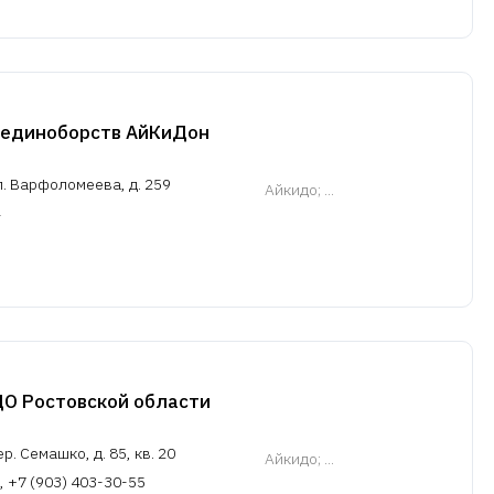
 единоборств АйКиДон
л. Варфоломеева, д. 259
Айкидо
; ...
О Ростовской области
р. Семашко, д. 85, кв. 20
Айкидо
; ...
, +7 (903) 403-30-55