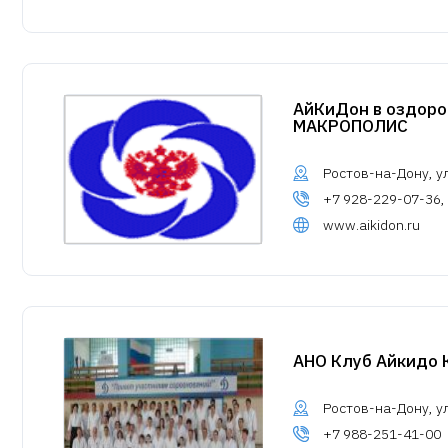
АйКиДон в оздоро
МАКРОПОЛИС
Ростов-на-Дону, у
+7 928-229-07-36,
www.aikidon.ru
АНО Клуб Айкидо 
Ростов-на-Дону, ул
+7 988-251-41-00