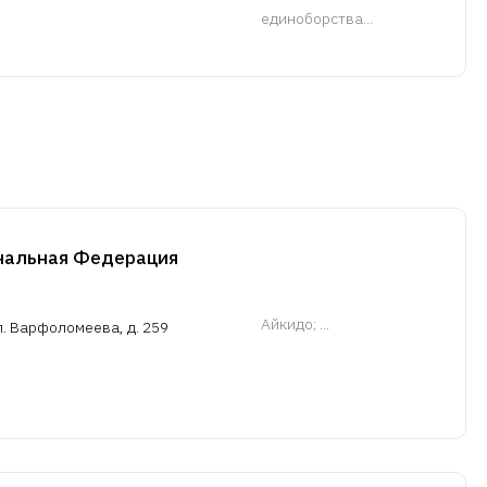
единоборства...
нальная Федерация
Айкидо
; ...
л. Варфоломеева, д. 259