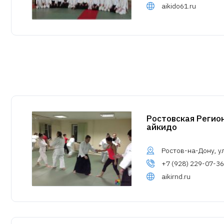
aikido61.ru
Ростовская Регио
айкидо
Ростов-на-Дону, у
+7 (928) 229-07-36
aikirnd.ru