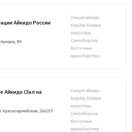
Cекция айкидо
;
ации Айкидо России
Борьба; боевые
искусства;
Самооборона;
ельмана, 89
Восточные
единоборства;...
Cекция айкидо
;
 Айкидо (Зал на
Борьба; боевые
искусства;
л. Красноармейская, 266/57
Самооборона;
Восточные
единоборства;...