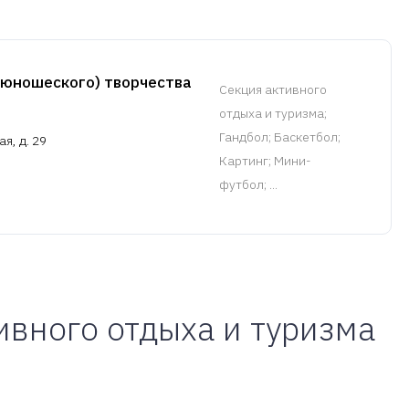
(юношеского) творчества
Cекция активного
отдыха и туризма
;
Гандбол; Баскетбол;
я, д. 29
Картинг; Мини-
футбол; ...
ивного отдыха и туризма