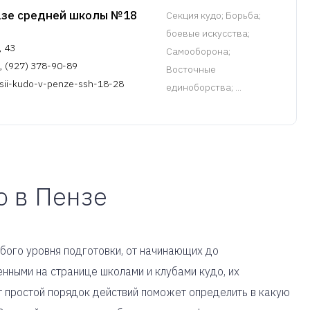
азе средней школы №18
Cекция кудо
; Борьба;
боевые искусства;
, 43
Самооборона;
, (927) 378-90-89
Восточные
sii-kudo-v-penze-ssh-18-28
единоборства; ...
о в Пензе
юбого уровня подготовки, от начинающих до
нными на странице школами и клубами кудо, их
т простой порядок действий поможет определить в какую