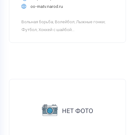
oo-matv.narod.ru
Вольная борьба
; Волейбол; Лыжные гонки;
Футбол; Хоккей с шайбой...