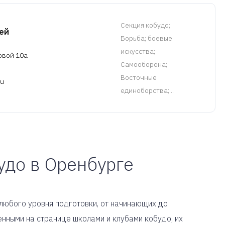
Cекция кобудо
;
ей
Борьба; боевые
искусства;
овой 10а
Самооборона;
Восточные
ru
единоборства;...
удо в Оренбурге
 любого уровня подготовки, от начинающих до
нными на странице школами и клубами кобудо, их