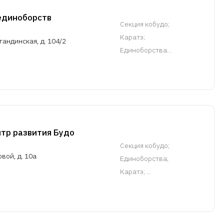
единоборств
Cекция кобудо
;
Каратэ;
гандинская, д. 104/2
Единоборства...
тр развития Будо
Cекция кобудо
;
овой, д. 10а
Единоборства;
Каратэ; ...