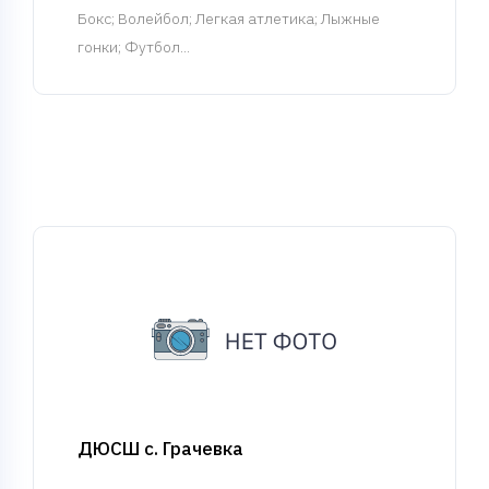
Бокс
; Волейбол; Легкая атлетика; Лыжные
гонки; Футбол...
ДЮСШ с. Грачевка