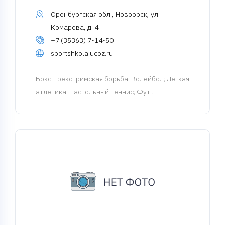
Оренбургская обл., Новоорск, ул.
Комарова, д. 4
+7 (35363) 7-14-50
sportshkola.ucoz.ru
Бокс
; Греко-римская борьба; Волейбол; Легкая
атлетика; Настольный теннис; Фут...