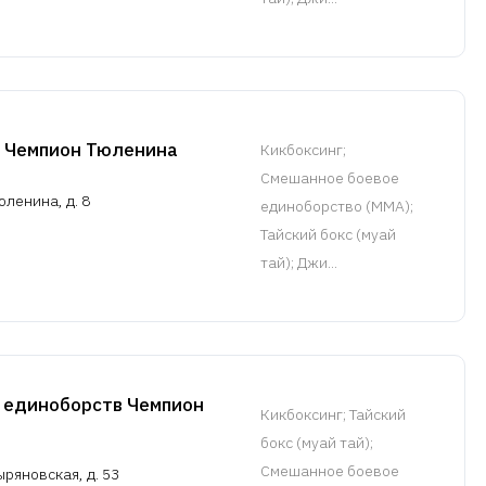
 Чемпион Тюленина
Кикбоксинг
;
Смешанное боевое
юленина, д. 8
единоборство (MMA);
Тайский бокс (муай
тай); Джи...
 единоборств Чемпион
Кикбоксинг
; Тайский
бокс (муай тай);
Смешанное боевое
ыряновская, д. 53