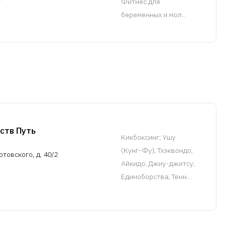
Фитнес для
беременных и мол...
ств Путь
Кикбоксинг
; Ушу
(Кунг-Фу); Тхэквондо;
отовского, д. 40/2
Айкидо; Джиу-джитсу;
Единоборства; Тенн...