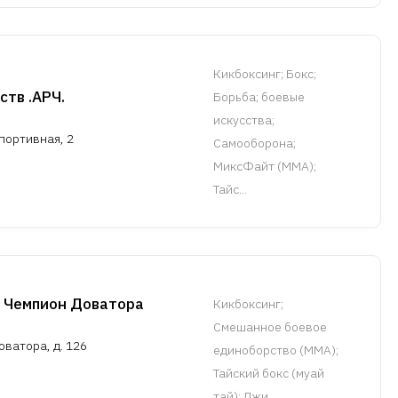
Кикбоксинг
; Бокс;
ств .АРЧ.
Борьба; боевые
искусства;
портивная, 2
Самооборона;
МиксФайт (ММА);
Тайс...
 Чемпион Доватора
Кикбоксинг
;
Смешанное боевое
оватора, д. 126
единоборство (MMA);
Тайский бокс (муай
тай); Джи...