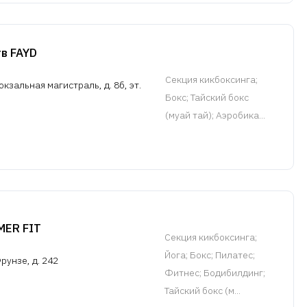
в FAYD
Cекция кикбоксинга
;
окзальная магистраль, д. 8б, эт.
Бокс; Тайский бокс
(муай тай); Аэробика...
MER FIT
Cекция кикбоксинга
;
Йога; Бокс; Пилатес;
рунзе, д. 242
Фитнес; Бодибилдинг;
Тайский бокс (м...