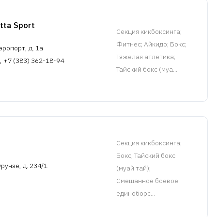
ta Sport
Cекция кикбоксинга
;
Фитнес; Айкидо; Бокс;
эропорт, д. 1а
Тяжелая атлетика;
, +7 (383) 362-18-94
Тайский бокс (муа...
Cекция кикбоксинга
;
Бокс; Тайский бокс
рунзе, д. 234/1
(муай тай);
Смешанное боевое
единоборс...