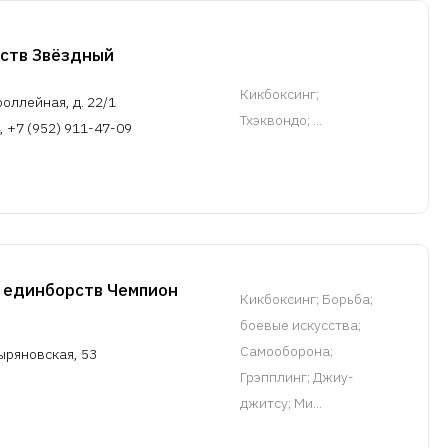
сств Звёздный
Кикбоксинг
;
роллейная, д. 22/1
Тхэквондо; ...
, +7 (952) 911-47-09
 единборств Чемпион
Кикбоксинг
; Борьба;
боевые искусства;
Самооборона;
ыряновская, 53
Грэпплинг; Джиу-
джитсу; Ми...