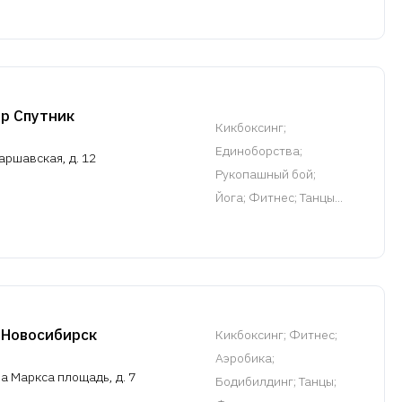
р Спутник
Кикбоксинг
;
Единоборства;
аршавская, д. 12
Рукопашный бой;
Йога; Фитнес; Танцы...
 Новосибирск
Кикбоксинг
; Фитнес;
Аэробика;
а Маркса площадь, д. 7
Бодибилдинг; Танцы;