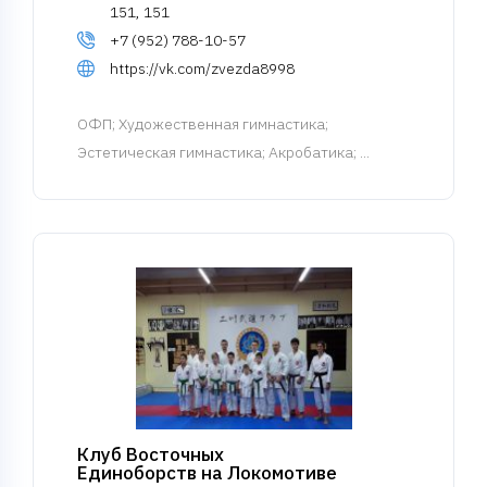
151, 151
+7 (952) 788-10-57
https://vk.com/zvezda8998
ОФП
; Художественная гимнастика;
Эстетическая гимнастика; Акробатика; ...
Клуб Восточных
Единоборств на Локомотиве