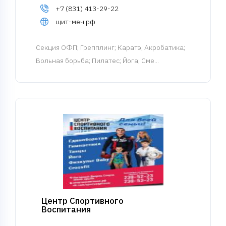
+7 (831) 413-29-22
щит-меч.рф
Cекция ОФП
; Грепплинг; Каратэ; Акробатика;
Вольная борьба; Пилатес; Йога; Сме...
Центр Спортивного
Воспитания