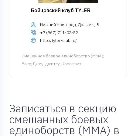
Бойцовский клуб TYLER
Нижний Новгород, Дальняя, 8
+7 (967) 711-02-52
http://tyler-club.ru/
Смешанное боевое единоборство (MMA)
;
Бокс; Джиу-джитсу; Кроссфит...
Записаться в секцию
смешанных боевых
единоборств (MMA) в