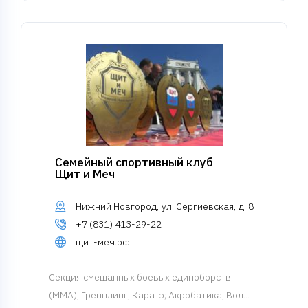
Семейный спортивный клуб
Щит и Меч
Нижний Новгород, ул. Сергиевская, д. 8
+7 (831) 413-29-22
щит-меч.рф
Cекция смешанных боевых единоборств
(MMA)
; Грепплинг; Каратэ; Акробатика; Вол...