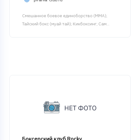
Смешанное боевое единоборство (MMA)
;
Тайский бокс (муай тай); Кикбоксинг; Сам...
Боксерский клуб Rocky