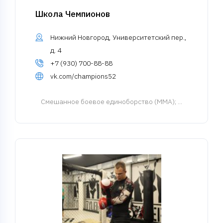
Школа Чемпионов
Нижний Новгород, Университетский пер.,
д. 4
+7 (930) 700-88-88
vk.com/champions52
Смешанное боевое единоборство (MMA)
; ...