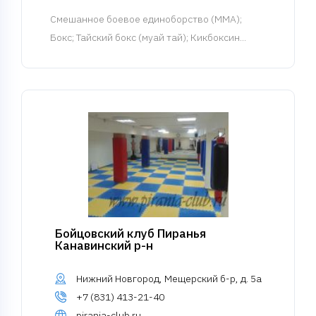
Смешанное боевое единоборство (MMA)
;
Бокс; Тайский бокс (муай тай); Кикбоксин...
Бойцовский клуб Пиранья
Канавинский р-н
Нижний Новгород, Мещерский б-р, д. 5а
+7 (831) 413-21-40
pirania-club.ru