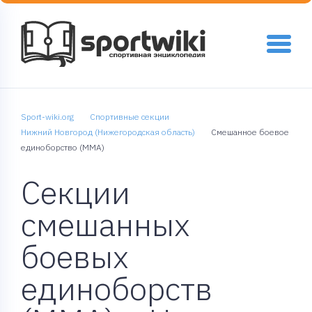
Sport-wiki.org
Спортивные секции
Нижний Новгород (Нижегородская область)
Смешанное боевое
единоборство (MMA)
Секции
смешанных
боевых
единоборств