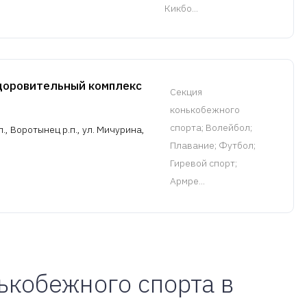
Кикбо...
доровительный комплекс
Cекция
конькобежного
спорта
; Волейбол;
, Воротынец р.п., ул. Мичурина,
Плавание; Футбол;
Гиревой спорт;
Армре...
ькобежного спорта в