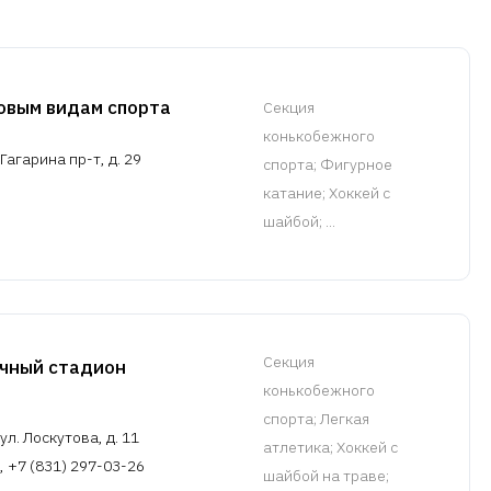
вым видам спорта
Cекция
конькобежного
агарина пр-т, д. 29
спорта
; Фигурное
катание; Хоккей с
шайбой; ...
Cекция
чный стадион
конькобежного
спорта
; Легкая
л. Лоскутова, д. 11
атлетика; Хоккей с
, +7 (831) 297-03-26
шайбой на траве;