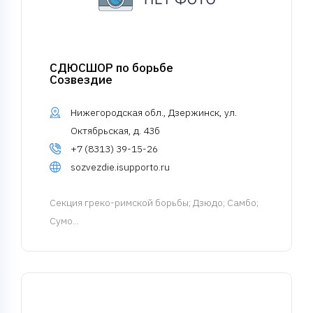
СДЮСШОР по борьбе
Созвездие
Нижегородская обл., Дзержинск, ул.
Октябрьская, д. 43б
+7 (8313) 39-15-26
sozvezdie.isupporto.ru
Cекция греко-римской борьбы
; Дзюдо; Самбо;
Сумо...