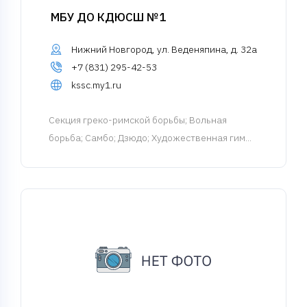
МБУ ДО КДЮСШ №1
Нижний Новгород, ул. Веденяпина, д. 32а
+7 (831) 295-42-53
kssc.my1.ru
Cекция греко-римской борьбы
; Вольная
борьба; Самбо; Дзюдо; Художественная гим...