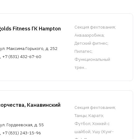
Cекция фехтования
;
olds Fitness ГК Hampton
Аквааэробика;
Детский фитнес;
л. Максима Горького, д. 252
Пилатес;
, +7 (831) 432-67-60
Функциональный
трен...
ворчества, Канавинский
Cекция фехтования
;
Танцы; Каратэ;
Футбол; Хоккей с
л. Гордеевская, д. 55
шайбой; Ушу (Кунг-
, +7 (831) 243-15-96