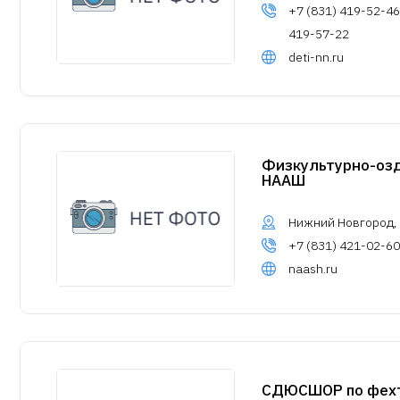
+7 (831) 419-52-46
419-57-22
deti-nn.ru
Физкультурно-оз
НААШ
Нижний Новгород, у
+7 (831) 421-02-60
naash.ru
СДЮСШОР по фех