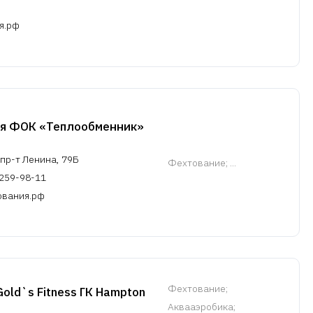
я.рф
ия ФОК «Теплообменник»
пр-т Ленина, 79Б
Фехтование
; ...
 259-98-11
ования.рф
Фехтование
;
old`s Fitness ГК Hampton
Аквааэробика;