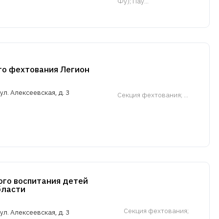
Фу); Пау...
го фехтования Легион
л. Алексеевская, д. 3
Cекция фехтования
; ...
ого воспитания детей
бласти
Cекция фехтования
;
л. Алексеевская, д. 3