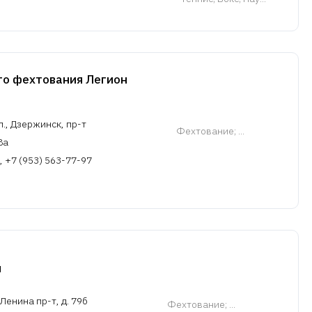
го фехтования Легион
., Дзержинск, пр-т
Фехтование
; ...
8а
, +7 (953) 563-77-97
я
Ленина пр-т, д. 79б
Фехтование
; ...