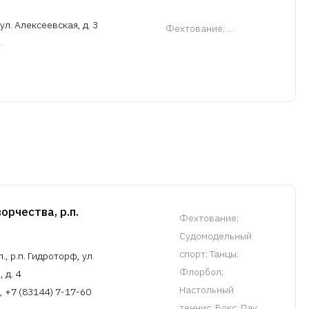
л. Алексеевская, д. 3
Фехтование
; ...
орчества, р.п.
Фехтование
;
Судомодельный
спорт; Танцы;
, р.п. Гидроторф, ул.
Флорбол;
 д. 4
Настольный
, +7 (83144) 7-17-60
теннис; Бокс; Пау...