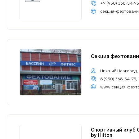
+7 (950) 368-54-75
секция-фехтовани
Секция фехтован
Нижний Новгород, 
8 (950) 368-54-75,
www.секция-фехт
Спортивный клуб G
by Hilton