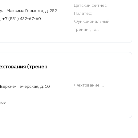
Детский фитнес;
л. Максима Горького, д. 252
Пилатес;
, +7 (831) 432-67-60
Функциональный
тренинг; Та...
ехтования (тренер
Фехтование
; ...
Верхне-Печерская, д. 10
nov