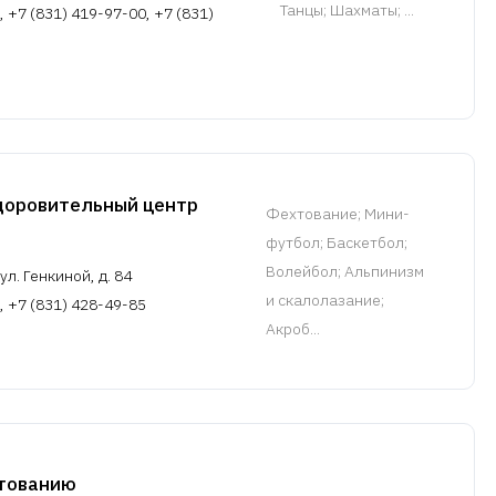
Танцы; Шахматы; ...
, +7 (831) 419-97-00, +7 (831)
доровительный центр
Фехтование
; Мини-
футбол; Баскетбол;
Волейбол; Альпинизм
л. Генкиной, д. 84
и скалолазание;
, +7 (831) 428-49-85
Акроб...
тованию