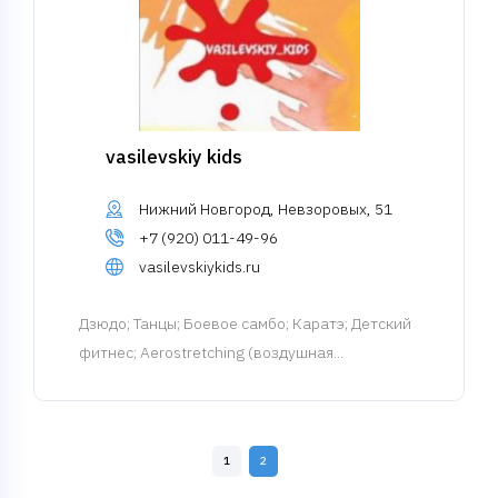
vasilevskiy kids
Нижний Новгород, Невзоровых, 51
+7 (920) 011-49-96
vasilevskiykids.ru
Дзюдо
; Танцы; Боевое самбо; Каратэ; Детский
фитнес; Aerostretching (воздушная...
1
2