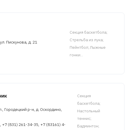
Cекция баскетбола
;
Стрельба из лука;
л. Пискунова, д. 21
Пейнтбол; Лыжные
гонки...
ник
Cекция
баскетбола
;
, Городецкий р-н, д. Оскордино,
Настольный
теннис;
, +7 (831) 261-34-35, +7 (83161) 4-
Бадминтон;