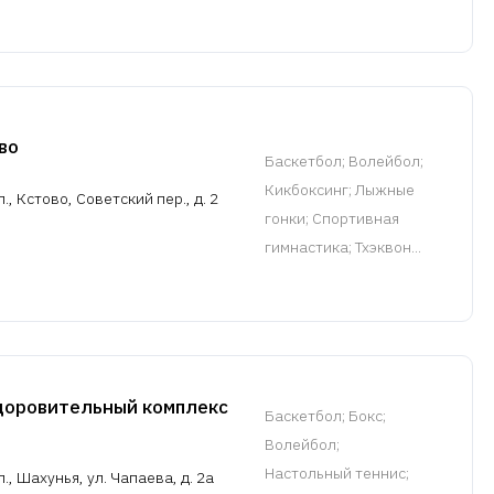
во
Баскетбол
; Волейбол;
Кикбоксинг; Лыжные
, Кстово, Советский пер., д. 2
гонки; Спортивная
гимнастика; Тхэквон...
доровительный комплекс
Баскетбол
; Бокс;
Волейбол;
Настольный теннис;
, Шахунья, ул. Чапаева, д. 2а