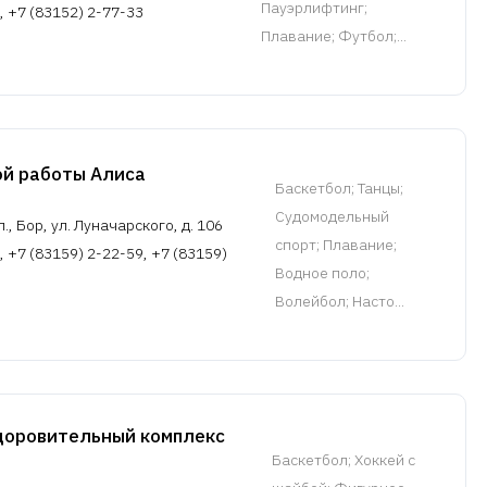
Пауэрлифтинг;
, +7 (83152) 2-77-33
Плавание; Футбол;...
й работы Алиса
Баскетбол
; Танцы;
Судомодельный
, Бор, ул. Луначарского, д. 106
спорт; Плавание;
, +7 (83159) 2-22-59, +7 (83159)
Водное поло;
Волейбол; Насто...
доровительный комплекс
Баскетбол
; Хоккей с