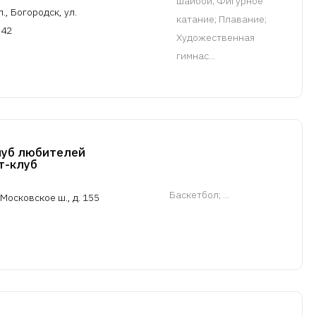
шайбой; Фигурное
, Богородск, ул.
катание; Плавание;
 42
Художественная
гимнас...
луб любителей
т-клуб
Баскетбол
; ...
Московское ш., д. 155