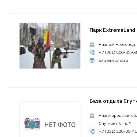
Парк ExtremeLand
Нижний Новгород, у
+7 (901) 800-81-08
extremeland.ru
База отдыха Спут
Нижегородская обл.
Спутник п/л, д. 7
+7 (831) 228-00-41