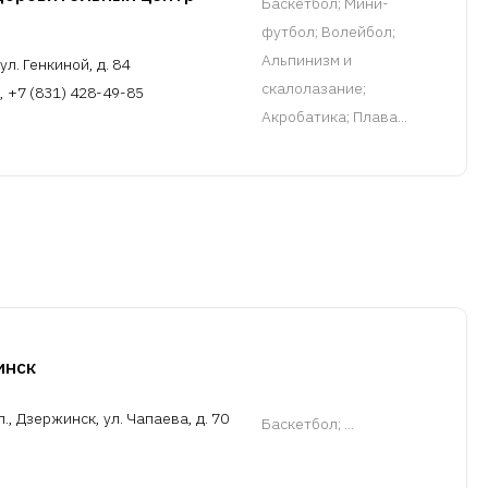
Баскетбол
; Мини-
футбол; Волейбол;
Альпинизм и
л. Генкиной, д. 84
скалолазание;
, +7 (831) 428-49-85
Акробатика; Плава...
нск
, Дзержинск, ул. Чапаева, д. 70
Баскетбол
; ...