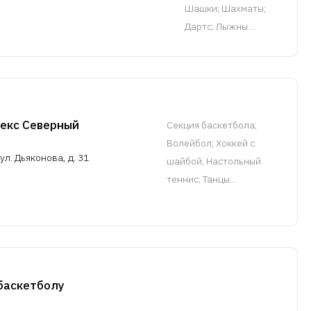
Шашки; Шахматы;
Дартс; Лыжны...
екс Северный
Cекция баскетбола
;
Волейбол; Хоккей с
л. Дьяконова, д. 31
шайбой; Настольный
теннис; Танцы...
аскетболу