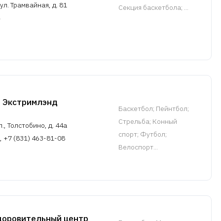
л. Трамвайная, д. 81
Cекция баскетбола
; ...
й Экстримлэнд
Баскетбол
; Пейнтбол;
Стрельба; Конный
, Толстобино, д. 44а
спорт; Футбол;
, +7 (831) 463-81-08
Велоспорт...
доровительный центр