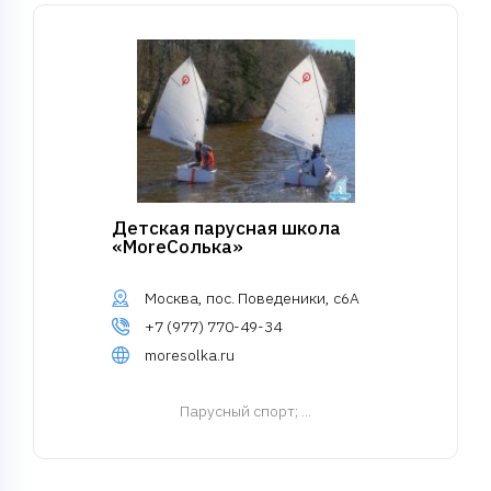
Детская парусная школа
«MoreСолька»
Москва, пос. Поведеники, с6А
+7 (977) 770-49-34
moresolka.ru
Парусный спорт
; ...