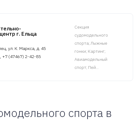
Cекция
ительно-
центр г. Ельца
судомодельного
спорта
; Лыжные
ец, ул. К. Маркса, д. 45
гонки; Картинг;
, +7 (47467) 2-42-85
Авиамодельный
спорт; Пей...
омодельного спорта в