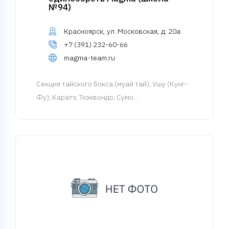
№94)
Красноярск, ул. Московская, д. 20а
+7 (391) 232-60-66
magma-team.ru
Cекция тайского бокса (муай тай)
; Ушу (Кунг-
Фу); Каратэ; Тхэквондо; Сумо...