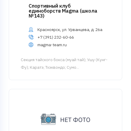
Спортивный клуб
единоборств Magma (школа
№143)
Красноярск, ул. Урванцева, д. 26а
+7 (391) 232-60-66
magma-team.ru
Cекция тайского бокса (муай тай)
; Ушу (Кунг-
Фу); Каратэ; Тхэквондо; Сумо...