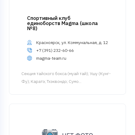
Спортивный клуб
единоборств Magma (школа
№8)
Красноярск, ул. Коммунальная, д. 12
+7 (391) 232-60-66
magma-team.ru
Cекция тайского бокса (муай тай)
; Ушу (Кунг-
Фу); Каратэ; Тхэквондо; Сумо...