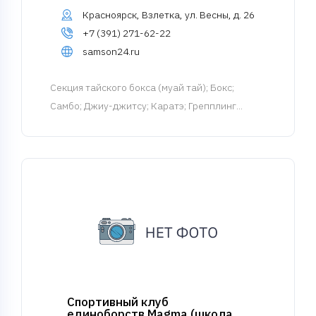
Красноярск, Взлетка, ул. Весны, д. 26
+7 (391) 271-62-22
samson24.ru
Cекция тайского бокса (муай тай)
; Бокс;
Самбо; Джиу-джитсу; Каратэ; Грепплинг...
Спортивный клуб
единоборств Magma (школа