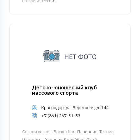
на траве; Регби...
Детско-юношеский клуб
массового спорта
Краснодар, ул. Береговая, д. 144
+7 (861) 267-81-53
Cекция хоккея
; Баскетбол; Плавание; Теннис;
Настольный теннис; Волейбол; Футб...