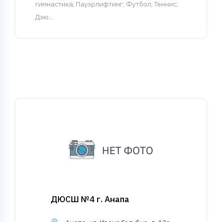
гимнастика; Пауэрлифтинг; Футбол; Теннис;
Дзю...
ДЮСШ №4 г. Анапа