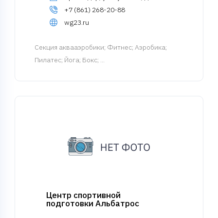
+7 (861) 268-20-88
wg23.ru
Cекция аквааэробики
; Фитнес; Аэробика;
Пилатес; Йога; Бокс; ...
Центр спортивной
подготовки Альбатрос