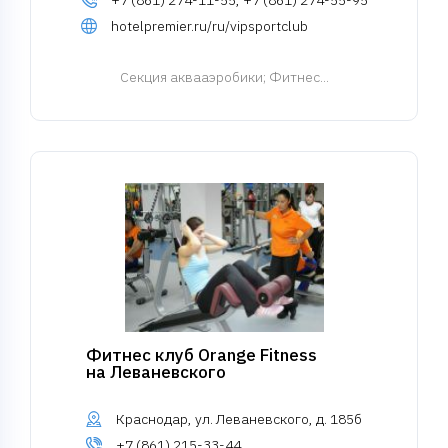
+7 (861) 274-11-55, +7 (861) 274-55-95
hotelpremier.ru/ru/vipsportclub
Cекция аквааэробики
; Фитнес...
Фитнес клуб Orange Fitness
на Леваневского
Краснодар, ул. Леваневского, д. 185б
+7 (861) 215-33-44