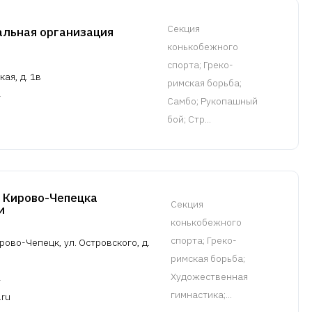
Cекция
альная организация
конькобежного
спорта
; Греко-
ая, д. 1в
римская борьба;
Самбо; Рукопашный
бой; Стр...
Кирово-Чепецка
Cекция
и
конькобежного
спорта
; Греко-
рово-Чепецк, ул. Островского, д.
римская борьба;
Художественная
гимнастика;...
.ru