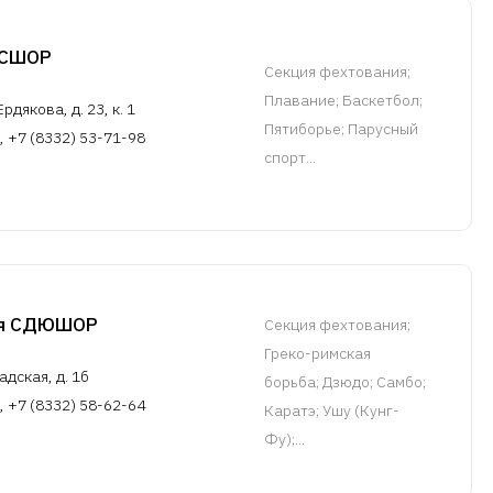
ЮСШОР
Cекция фехтования
;
Плавание; Баскетбол;
рдякова, д. 23, к. 1
Пятиборье; Парусный
, +7 (8332) 53-71-98
спорт...
ая СДЮШОР
Cекция фехтования
;
Греко-римская
адская, д. 1б
борьба; Дзюдо; Самбо;
, +7 (8332) 58-62-64
Каратэ; Ушу (Кунг-
Фу);...