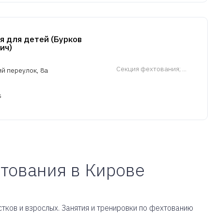
я для детей (Бурков
ич)
Cекция фехтования
; ...
й переулок, 8а
s
хтования в Кирове
тков и взрослых. Занятия и тренировки по фехтованию