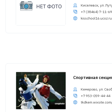
Киселевск, ул. Лут
+7 (38464) 7-11-69
kisschool16.ucoz.ru
Спортивная секци
Кемерово, ул. Сво
+7 953-059-44-44
tkdkem.wixsite.co