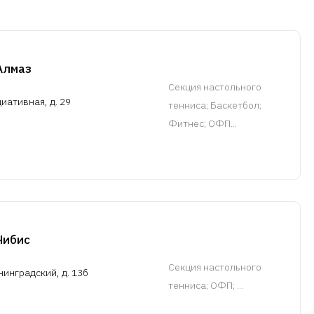
Алмаз
Cекция настольного
иативная, д. 29
тенниса
; Баскетбол;
Фитнес; ОФП...
Чибис
Cекция настольного
нинградский, д. 13б
тенниса
; ОФП; ...