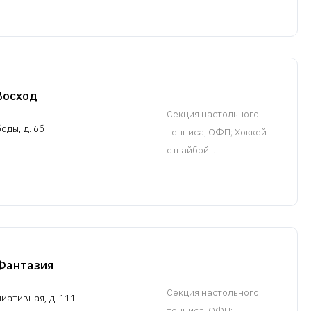
Восход
Cекция настольного
оды, д. 6б
тенниса
; ОФП; Хоккей
с шайбой...
Фантазия
Cекция настольного
иативная, д. 111
тенниса
; ОФП; ...