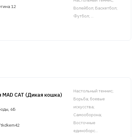
Настольный теннис
;
угина 12
Волейбол; Баскетбол;
Футбол; ...
Настольный теннис
;
я MAD CAT (Дикая кошка)
Борьба; боевые
искусства;
боды, 6Б
Самооборона;
Восточные
m/tkdkem42
единоборс...