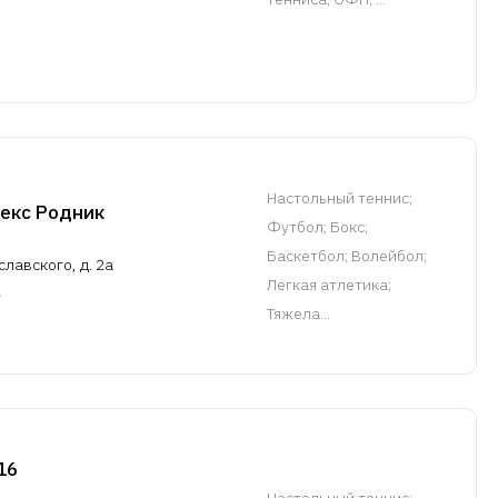
Настольный теннис
;
екс Родник
Футбол; Бокс;
Баскетбол; Волейбол;
славского, д. 2а
Легкая атлетика;
Тяжела...
16