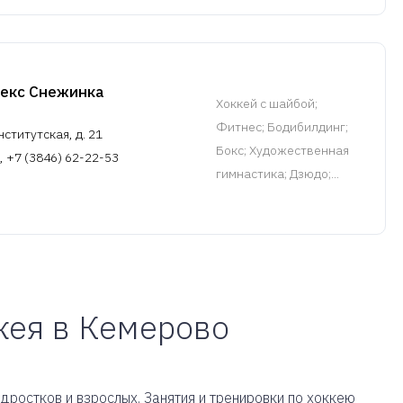
екс Снежинка
Хоккей с шайбой
;
Фитнес; Бодибилдинг;
нститутская, д. 21
Бокс; Художественная
, +7 (3846) 62-22-53
гимнастика; Дзюдо;...
кея в Кемерово
дростков и взрослых. Занятия и тренировки по хоккею