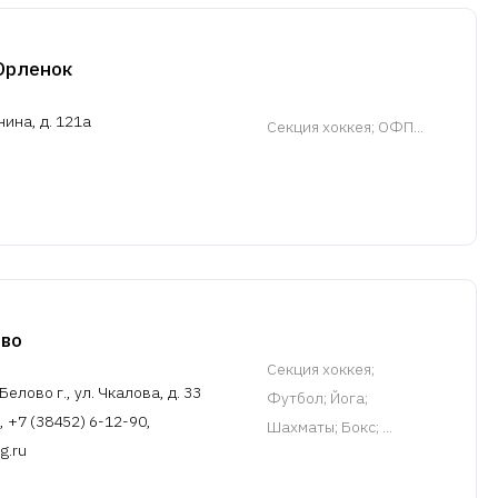
Орленок
ина, д. 121а
Cекция хоккея
; ОФП...
ово
Cекция хоккея
;
елово г., ул. Чкалова, д. 33
Футбол; Йога;
, +7 (38452) 6-12-90,
Шахматы; Бокс; ...
g.ru