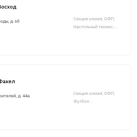
Восход
Cекция хоккея
; ОФП;
оды, д. 6б
Настольный теннис; ...
 Факел
Cекция хоккея
; ОФП;
ителей, д. 44а
Футбол...