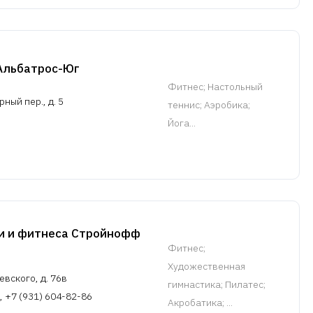
Альбатрос-Юг
Фитнес
; Настольный
ный пер., д. 5
теннис; Аэробика;
Йога...
и и фитнеса Стройнофф
Фитнес
;
Художественная
евского, д. 76в
гимнастика; Пилатес;
, +7 (931) 604-82-86
Акробатика; ...