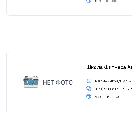
stroinoff.com
Школа Фитнеса А
Калининград, ул. А
+7 (921) 618-19-79
vk.com/school_fitn