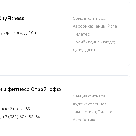
ityFitness
Cекция фитнеса
;
Аэробика; Танцы; Йога;
усоргского, д. 10а
Пилатес;
Бодибилдинг; Дзюдо;
Джиу-джит...
и и фитнеса Стройнофф
Cекция фитнеса
;
Художественная
ский пр., д. 83
гимнастика; Пилатес;
, +7 (931) 604-82-86
Акробатика; ...