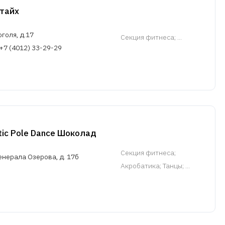
тайх
оголя, д.17
Cекция фитнеса
; ...
 +7 (4012) 33-29-29
tic Pole Dance Шоколад
Cекция фитнеса
;
енерала Озерова, д. 17б
Акробатика; Танцы; ...