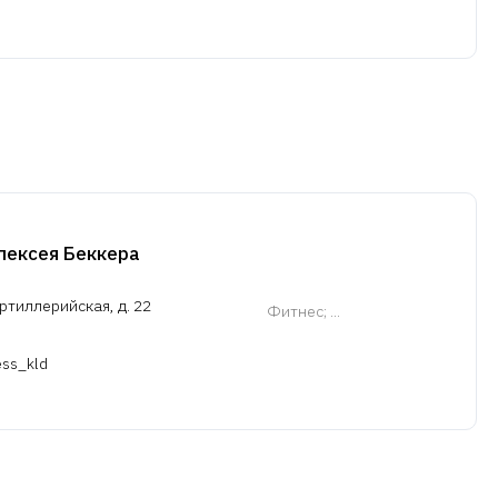
лексея Беккера
ртиллерийская, д. 22
Фитнес
; ...
ess_kld