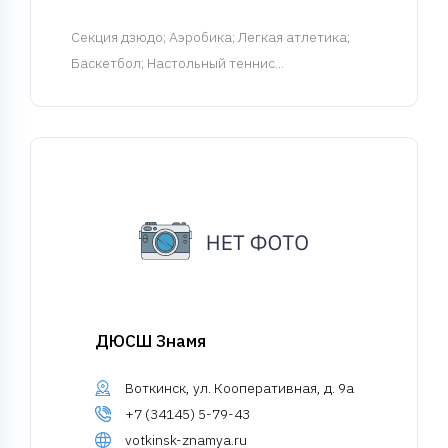
Cекция дзюдо
; Аэробика; Легкая атлетика;
Баскетбол; Настольный теннис...
ДЮСШ Знамя
Воткинск, ул. Кооперативная, д. 9а
+7 (34145) 5-79-43
votkinsk-znamya.ru