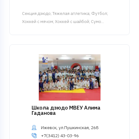
Cекция дзюдо
; Тяжелая атлетика; Футбол;
Хоккей с мячом; Хоккей с шайбой; Сумо...
Школа дзюдо МВЕУ Алима
Гаданова
Ижевск, ул.Пушкинская, 268
+7(3412) 43-03-96