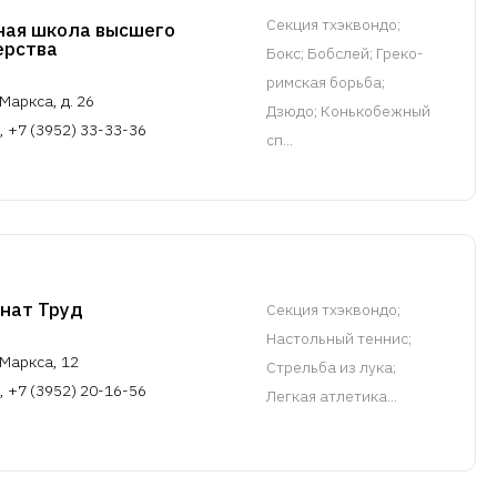
Cекция тхэквондо
;
ная школа высшего
ерства
Бокс; Бобслей; Греко-
римская борьба;
Маркса, д. 26
Дзюдо; Конькобежный
, +7 (3952) 33-33-36
сп...
нат Труд
Cекция тхэквондо
;
Настольный теннис;
 Маркса, 12
Стрельба из лука;
, +7 (3952) 20-16-56
Легкая атлетика...