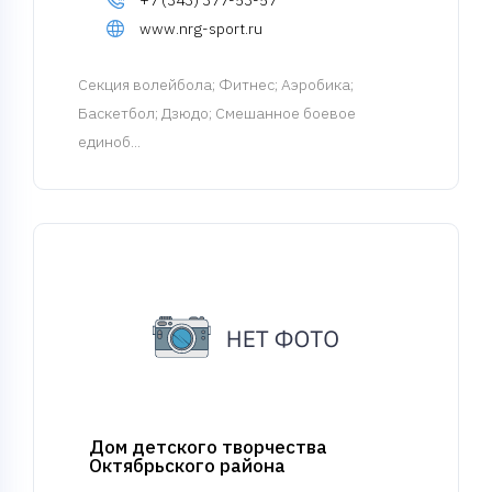
+7 (343) 377-53-57
www.nrg-sport.ru
Cекция волейбола
; Фитнес; Аэробика;
Баскетбол; Дзюдо; Смешанное боевое
единоб...
Дом детского творчества
Октябрьского района