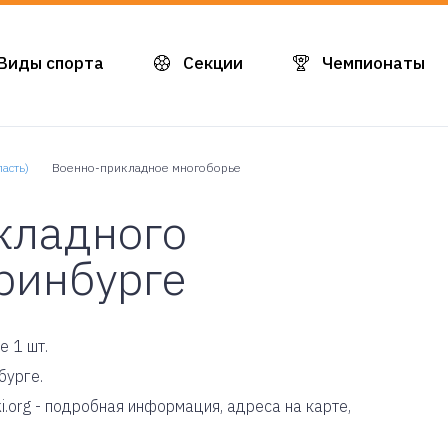
Виды спорта
Секции
Чемпионаты
асть)
Военно-прикладное многоборье
кладного
ринбурге
е 1 шт.
бурге.
i.org - подробная информация, адреса на карте,