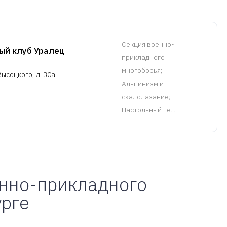
Cекция военно-
ый клуб Уралец
прикладного
многоборья
;
Высоцкого, д. 30а
Альпинизм и
скалолазание;
Настольный те...
енно-прикладного
урге