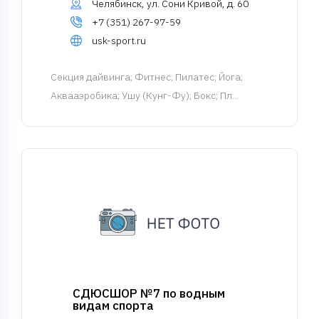
Челябинск, ул. Сони Кривой, д. 60
+7 (351) 267-97-59
usk-sport.ru
Cекция дайвинга
; Фитнес; Пилатес; Йога;
Аквааэробика; Ушу (Кунг-Фу); Бокс; Пл...
СДЮСШОР №7 по водным
видам спорта