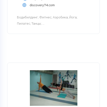
discovery74.com
Бодибилдинг
; Фитнес; Аэробика; Йога;
Пилатес; Танцы; ...