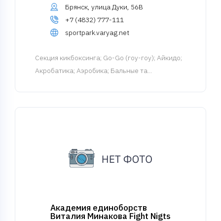
Брянск, улица Дуки, 56В
+7 (4832) 777-111
sportpark.varyag.net
Cекция кикбоксинга
; Go-Go (гоу-гоу); Айкидо;
Акробатика; Аэробика; Бальные та...
Академия единоборств
Виталия Минакова Fight Nigts