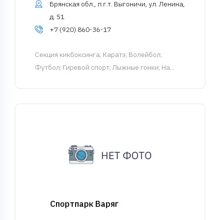
Брянская обл., п.г.т. Выгоничи, ул. Ленина,
д. 51
+7 (920) 860-36-17
Cекция кикбоксинга
; Каратэ; Волейбол;
Футбол; Гиревой спорт; Лыжные гонки; На...
Спортпарк Варяг