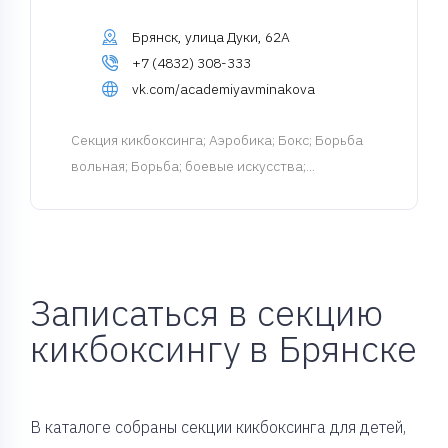
Брянск, улица Дуки, 62А
+7 (4832) 308-333
vk.com/academiyavminakova
Cекция кикбоксинга
; Аэробика; Бокс; Борьба
вольная; Борьба; боевые искусства;...
Записаться в секцию
кикбоксингу в Брянске
В каталоге собраны секции кикбоксинга для детей,